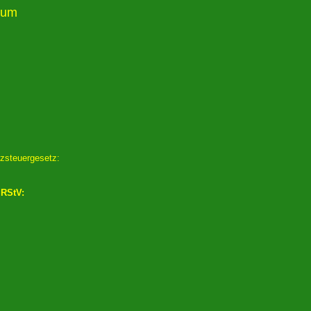
sum
zsteuergesetz:
 RStV: