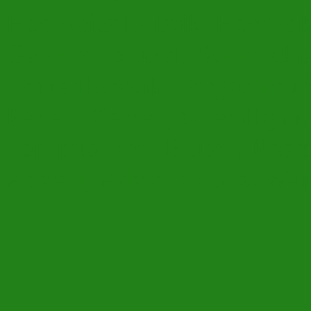
Hochzeitsfloristik, Hochzei
Geschenkartikel, Schmuck
Trauerfloristik, Sargschmu
Perlen, Kerzen, Oberallgäu,
Topfpflanzen, Blüten, Rose
Advent, Adventskranz, Wei